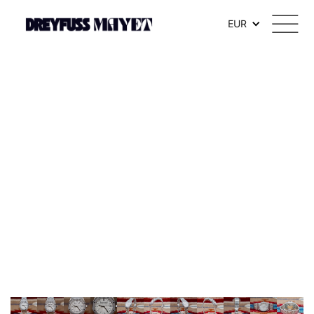
.watch-head_model { font-weight: 300; /* Texte en thin */ }
EUR