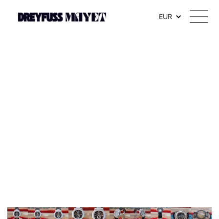
.watch-head_model { font-weight: 300; /* Texte en thin */ }
EUR