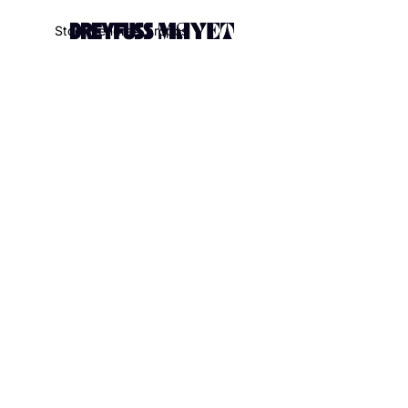
.watch-head_model { font-weight: 300; /* Texte en thin */ }
S
t
o
c
k
V
e
n
d
r
e
À
p
r
o
p
o
s