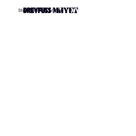
.watch-head_model { font-weight: 300; /* Texte en thin */ }
S
t
o
c
k
V
e
n
d
r
e
À
p
r
o
p
o
s