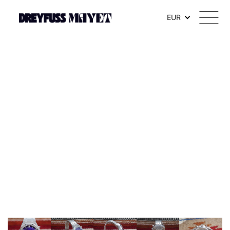
.watch-head_model { font-weight: 300; /* Texte en thin */ }
EUR