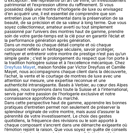
d’exception : elle représente un art de vivre, un investissement
patrimonial et l’expression ultime du raffinement. Si vous
possédez déjà une montre d’horlogerie de luxe ou envisagez
d’en acquérir une, il est essentiel de comprendre que son
entretien joue un rôle fondamental dans la préservation de sa
beauté, de sa précision et de sa valeur à long terme. Que vous
soyez collectionneur, amateur averti ou tout simplement
passionné par l’univers des montres haut de gamme, prendre
soin de votre garde-temps est la clé pour en garantir l’éclat et
la performance génération après génération.
Dans un monde où chaque détail compte et où chaque
composant reflète un héritage séculaire, savoir protéger,
nettoyer et entretenir votre montre de prestige n’est pas qu’un
simple geste ; c’est le prolongement du respect que l’on porte à
la tradition horlogère suisse et à l’excellence mécanique. Chez
Dreyfuss Mayet
, maison fondée par Victor Dreyfuss et Camille
Mayet, nous accompagnons chaque client dans la découverte,
l’achat, la vente et le courtage de montres de luxe avec une
attention sur mesure, une expertise reconnue et une
authenticité intransigeante. Basés à Verbier, au cœur des Alpes
suisses, nous rayonnons dans toute la Suisse et à l’international,
servis par notre passion de l’horlogerie exclusive et notre
connaissance approfondie du marché.
Dans cette perspective haut de gamme, apprendre les bonnes
pratiques d’entretien permet non seulement de préserver la
splendeur originale de votre montre, mais aussi d’assurer la
pérennité de votre investissement. Le choix des gestes
quotidiens, la fréquence des révisions ou le soin apporté à
chaque composant s’ancrent dans une démarche exigeante où
l’émotion rejoint la raison. Que vous soyez en quête de conseils