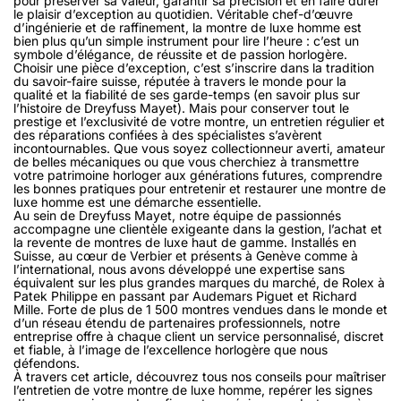
pour préserver sa valeur, garantir sa précision et en faire durer
le plaisir d’exception au quotidien. Véritable chef-d’œuvre
d’ingénierie et de raffinement, la montre de luxe homme est
bien plus qu’un simple instrument pour lire l’heure : c’est un
symbole d’élégance, de réussite et de passion horlogère.
Choisir une pièce d’exception, c’est s’inscrire dans la tradition
du savoir-faire suisse, réputée à travers le monde pour la
qualité et la fiabilité de ses garde-temps (en savoir plus sur
l’histoire de Dreyfuss Mayet). Mais pour conserver tout le
prestige et l’exclusivité de votre montre, un entretien régulier et
des réparations confiées à des spécialistes s’avèrent
incontournables. Que vous soyez collectionneur averti, amateur
de belles mécaniques ou que vous cherchiez à transmettre
votre patrimoine horloger aux générations futures, comprendre
les bonnes pratiques pour entretenir et restaurer une montre de
luxe homme est une démarche essentielle.
Au sein de Dreyfuss Mayet, notre équipe de passionnés
accompagne une clientèle exigeante dans la gestion, l’achat et
la revente de montres de luxe haut de gamme. Installés en
Suisse, au cœur de Verbier et présents à Genève comme à
l’international, nous avons développé une expertise sans
équivalent sur les plus grandes marques du marché, de Rolex à
Patek Philippe en passant par Audemars Piguet et Richard
Mille. Forte de plus de 1 500 montres vendues dans le monde et
d’un réseau étendu de partenaires professionnels, notre
entreprise offre à chaque client un service personnalisé, discret
et fiable, à l’image de l’excellence horlogère que nous
défendons.
À travers cet article, découvrez tous nos conseils pour maîtriser
l’entretien de votre montre de luxe homme, repérer les signes