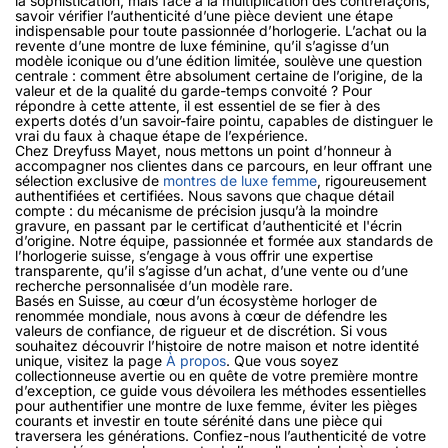
la sophistication, mais face à la multiplication des contrefaçons,
savoir vérifier l’authenticité d’une pièce devient une étape
indispensable pour toute passionnée d’horlogerie. L’achat ou la
revente d’une montre de luxe féminine, qu’il s’agisse d’un
modèle iconique ou d’une édition limitée, soulève une question
centrale : comment être absolument certaine de l’origine, de la
valeur et de la qualité du garde-temps convoité ? Pour
répondre à cette attente, il est essentiel de se fier à des
experts dotés d’un savoir-faire pointu, capables de distinguer le
vrai du faux à chaque étape de l’expérience.
Chez Dreyfuss Mayet, nous mettons un point d’honneur à
accompagner nos clientes dans ce parcours, en leur offrant une
sélection exclusive de
montres de luxe femme
, rigoureusement
authentifiées et certifiées. Nous savons que chaque détail
compte : du mécanisme de précision jusqu’à la moindre
gravure, en passant par le certificat d’authenticité et l'écrin
d’origine. Notre équipe, passionnée et formée aux standards de
l’horlogerie suisse, s’engage à vous offrir une expertise
transparente, qu’il s’agisse d’un achat, d’une vente ou d’une
recherche personnalisée d’un modèle rare.
Basés en Suisse, au cœur d’un écosystème horloger de
renommée mondiale, nous avons à cœur de défendre les
valeurs de confiance, de rigueur et de discrétion. Si vous
souhaitez découvrir l’histoire de notre maison et notre identité
unique, visitez la page
À propos
. Que vous soyez
collectionneuse avertie ou en quête de votre première montre
d’exception, ce guide vous dévoilera les méthodes essentielles
pour authentifier une montre de luxe femme, éviter les pièges
courants et investir en toute sérénité dans une pièce qui
traversera les générations. Confiez-nous l’authenticité de votre