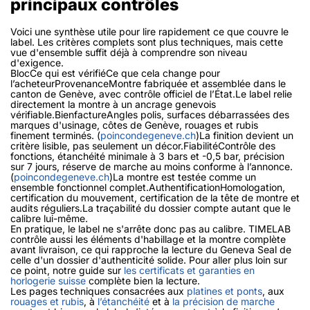
principaux contrôles
Voici une synthèse utile pour lire rapidement ce que couvre le
label. Les critères complets sont plus techniques, mais cette
vue d'ensemble suffit déjà à comprendre son niveau
d'exigence.
BlocCe qui est vérifiéCe que cela change pour
l’acheteurProvenanceMontre fabriquée et assemblée dans le
canton de Genève, avec contrôle officiel de l’État.Le label relie
directement la montre à un ancrage genevois
vérifiable.BienfactureAngles polis, surfaces débarrassées des
marques d'usinage, côtes de Genève, rouages et rubis
finement terminés. (
poincondegeneve.ch
)La finition devient un
critère lisible, pas seulement un décor.FiabilitéContrôle des
fonctions, étanchéité minimale à 3 bars et -0,5 bar, précision
sur 7 jours, réserve de marche au moins conforme à l’annonce.
(
poincondegeneve.ch
)La montre est testée comme un
ensemble fonctionnel complet.AuthentificationHomologation,
certification du mouvement, certification de la tête de montre et
audits réguliers.La traçabilité du dossier compte autant que le
calibre lui-même.
En pratique, le label ne s'arrête donc pas au calibre. TIMELAB
contrôle aussi les éléments d'habillage et la montre complète
avant livraison, ce qui rapproche la lecture du Geneva Seal de
celle d'un dossier d'authenticité solide. Pour aller plus loin sur
ce point, notre guide sur
les certificats et garanties en
horlogerie suisse
complète bien la lecture.
Les pages techniques consacrées aux
platines et ponts
, aux
rouages et rubis
, à
l’étanchéité
et à
la précision de marche