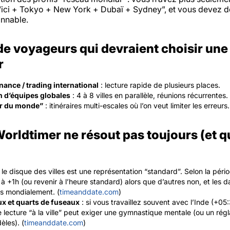
“ici + Tokyo + New York + Dubaï + Sydney”, et vous devez dé
onnable.
e voyageurs qui devraient choisir une
r
inance / trading international
: lecture rapide de plusieurs places.
n d’équipes globales
: 4 à 8 villes en parallèle, réunions récurrentes.
r du monde”
: itinéraires multi-escales où l’on veut limiter les erreurs.
orldtimer ne résout pas toujours (et qu
 le disque des villes est une représentation “standard”. Selon la pério
à +1h (ou revenir à l’heure standard) alors que d’autres non, et les 
s mondialement. (
timeanddate.com
)
x et quarts de fuseaux
: si vous travaillez souvent avec l’Inde (+05
 lecture “à la ville” peut exiger une gymnastique mentale (ou un rég
èles). (
timeanddate.com
)