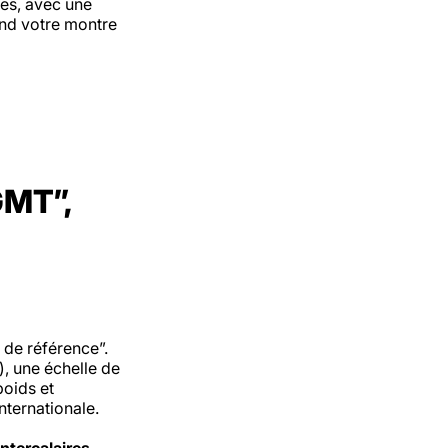
ves
, avec une
and votre montre
GMT”,
de référence”.
, une échelle de
poids et
nternationale.