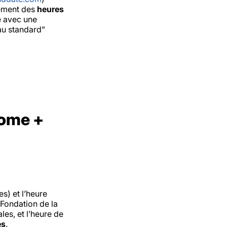
lement des
heures
e avec une
au standard”
home +
es) et l’heure
 Fondation de la
les, et l’heure de
es
.