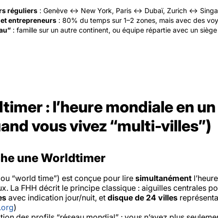
rs réguliers
: Genève ↔ New York, Paris ↔ Dubaï, Zurich ↔ Singa
 et entrepreneurs
: 80% du temps sur 1–2 zones, mais avec des voy
eau”
: famille sur un autre continent, ou équipe répartie avec un siège 
timer : l’heure mondiale en u
uand vous vivez “multi-villes”)
che une Worldtimer
ou “world time”) est conçue pour lire
simultanément
l’heur
 La FHH décrit le principe classique : aiguilles centrales pou
es
avec indication jour/nuit, et
disque de 24 villes
représenta
.org
)
tion des profils “réseau mondial” : vous n’avez plus seulemen