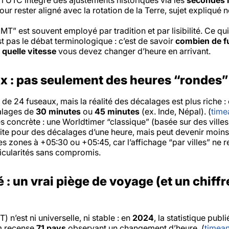
 : l’UTC intègre des ajustements historiques via les
secondes i
ur rester aligné avec la rotation de la Terre, sujet expliqué
MT” est souvent employé par tradition et par lisibilité. Ce qu
st pas le débat terminologique : c’est de savoir
combien de f
 quelle vitesse
vous devez changer d’heure en arrivant.
x : pas seulement des heures “rondes”
de 24 fuseaux, mais la réalité des décalages est plus riche :
calages de
30 minutes
ou
45 minutes
(ex. Inde, Népal). (
time
 concrète : une Worldtimer “classique” (basée sur des ville
ite pour des décalages d’une heure, mais peut devenir moins i
des zones à +05:30 ou +05:45, car l’affichage “par villes” ne r
ticularités sans compromis.
 : un vrai piège de voyage (et un chiffr
T) n’est
ni universelle
,
ni stable
: en
2024
, la statistique publ
m recense
71 pays
observant un changement d’heure. (
timea