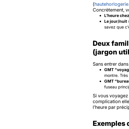
(
hautehorlogerie
Concrètement, v
L’heure che
Le jour/nuit
s
savez que c’e
Deux famil
(jargon uti
Sans entrer dans
GMT “voyag
montre. Très
GMT “burea
fuseau princi
Si vous voyagez 
complication elle
l’heure par précip
Exemples d