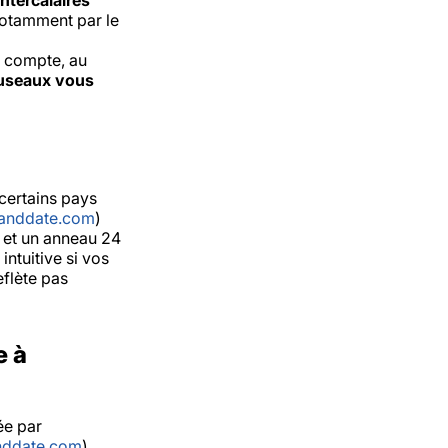
ntercalaires
 notamment par le
i compte, au
useaux vous
 certains pays
anddate.com
)
s et un anneau 24
ntuitive si vos
eflète pas
e à
iée par
nddate.com
)