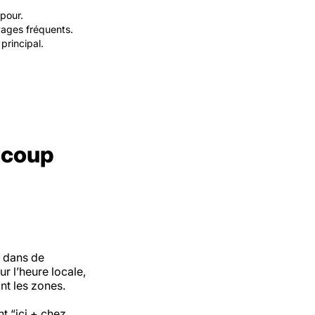
pour.
ages fréquents.
principal.
n coup
e dans de
r l’heure locale,
nt les zones.
t “ici + chez