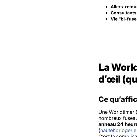
Allers-retou
Consultants
Vie “bi-fus
La World
d’œil (q
Ce qu’affi
Une Worldtimer (
nombreux fuseaux.
anneau 24 heur
(
hautehorlogerie
C’est la complica