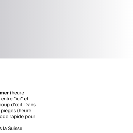
imer
(heure
ntre “ici” et
 coup d’œil
. Dans
s pièges (heure
hode rapide pour
 la Suisse