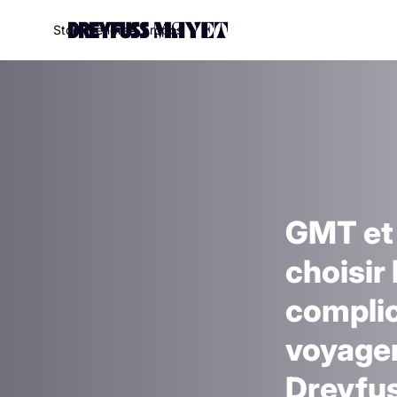
S
t
o
c
k
V
e
n
d
r
e
À
p
r
o
p
o
s
GMT et 
choisir
complic
voyager
Dreyfu