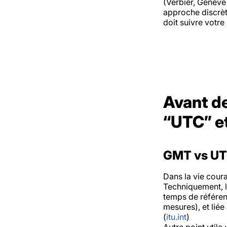
(Verbier, Genève
approche discrèt
doit suivre votr
Avant de
“UTC” et
GMT vs UTC
Dans la vie cour
Techniquement, l
temps de référe
mesures), et lié
(
itu.int
)