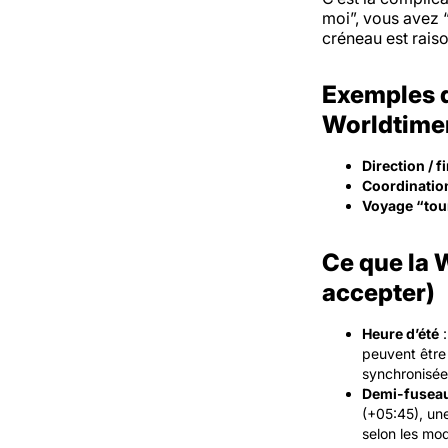
moi”, vous avez 
créneau est rais
Exemples d
Worldtime
Direction / f
Coordinatio
Voyage “tou
Ce que la W
accepter)
Heure d’été
:
peuvent être 
synchronisée
Demi-fuseau
(+05:45), une
selon les mod