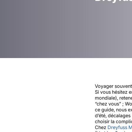
Voyager souvent
Si vous hésitez 
mondiale), reten
“chez vous”
;
Wor
ce guide, nous ex
d’été, décalages
choisir la compli
Chez
Dreyfuss 