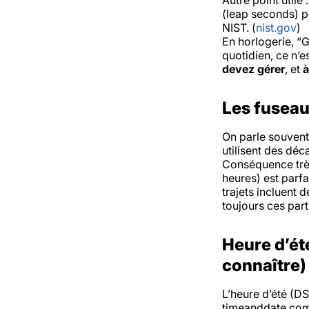
Autre point utile
(leap seconds) po
NIST. (
nist.gov
)
En horlogerie, “G
quotidien, ce n’e
devez gérer
, et
à
Les fuseau
On parle souvent 
utilisent des dé
Conséquence très
heures) est parfa
trajets incluent 
toujours ces par
Heure d’été
connaître)
L’heure d’été (DS
timeanddate.co