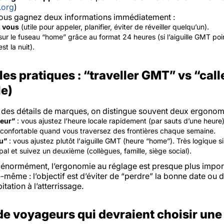
.org
)
ous gagnez deux informations immédiatement :
z vous
(utile pour appeler, planifier, éviter de réveiller quelqu’un).
ur le fuseau “home” grâce au format 24 heures (si l’aiguille GMT po
st la nuit).
les pratiques : “traveller GMT” vs “cal
le)
 des détails de marques, on distingue souvent deux ergonomi
eur”
: vous ajustez l’
heure locale
rapidement (par sauts d’une heure),
 confortable quand vous traversez des frontières chaque semaine.
u”
: vous ajustez plutôt l’
aiguille GMT
(heure “home”). Très logique si
pal et suivez un deuxième (collègues, famille, siège social).
énormément, l’ergonomie au réglage est presque plus impor
-même : l’objectif est d’éviter de “perdre” la bonne date ou 
itation à l’atterrissage.
e voyageurs qui devraient choisir un