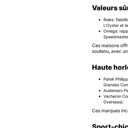
Valeurs sû
Rolex: fiabil
L’Oyster et l
Omega: rappo
Speedmaster
Ces maisons offr
soutenu, avec un
Haute horl
Patek Philipp
Grandes Compl
Audemars Pig
Vacheron Cons
Overseas).
Ces marques incar
Sport‑chic