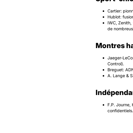
Cartier: pion
Hublot: fusio
IWC, Zenith, 
de nombreuse
Montres ha
Jaeger‑LeCou
Control).
Breguet: ADN
A. Lange & Sö
Indépendan
F.P. Journe, 
confidentiels