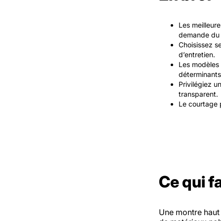
Les meilleure
demande du 
Choisissez sel
d’entretien.
Les modèles i
déterminants
Privilégiez u
transparent.
Le courtage p
Ce qui f
Une montre haut 