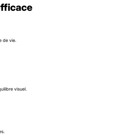
fficace
e de vie.
uilibre visuel.
es.