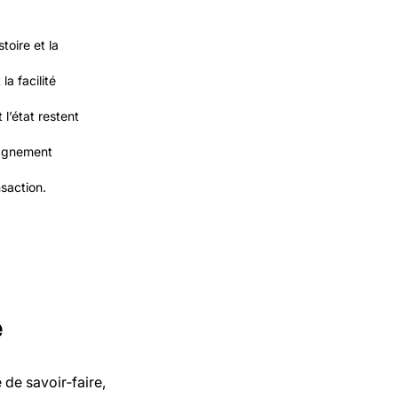
toire et la
la facilité
l’état restent
pagnement
saction.
e
de savoir‑faire,