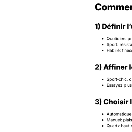
Comment
1) Définir 
Quotidien: pri
Sport: résis
Habillé: fine
2) Affiner 
Sport‑chic, c
Essayez plusi
3) Choisir
Automatique:
Manuel: plais
Quartz haut d