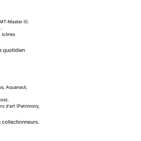
GMT‑Master II).
x
.
, icônes
e quotidien
lus, Aquanaut,
ore).
rs d’art (Patrimony,
s collectionneurs.