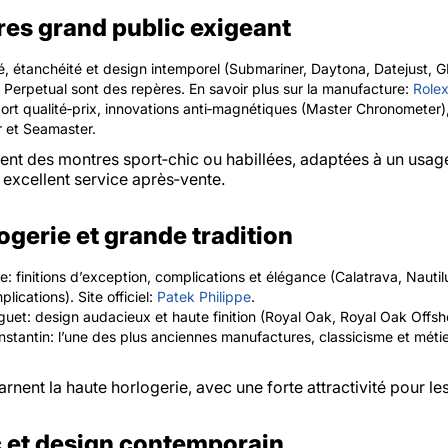
res grand public exigeant
ité, étanchéité et design intemporel (Submariner, Daytona, Datejust, 
e Perpetual sont des repères. En savoir plus sur la manufacture:
Role
rt qualité‑prix, innovations anti‑magnétiques (Master Chronometer)
 et Seamaster.
ent des montres sport‑chic ou habillées, adaptées à un usag
 excellent service après‑vente.
ogerie et grande tradition
e: finitions d’exception, complications et élégance (Calatrava, Nauti
ications). Site officiel:
Patek Philippe
.
uet: design audacieux et haute finition (Royal Oak, Royal Oak Offsh
tantin: l’une des plus anciennes manufactures, classicisme et métie
nent la haute horlogerie, avec une forte attractivité pour le
 et design contemporain