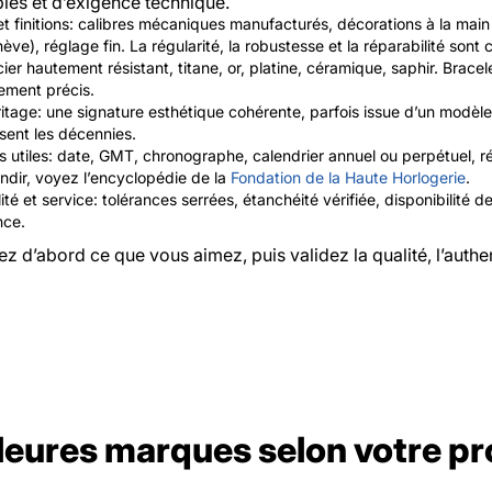
les et d’exigence technique.
 finitions: calibres mécaniques manufacturés, décorations à la main
ve), réglage fin. La régularité, la robustesse et la réparabilité sont c
ier hautement résistant, titane, or, platine, céramique, saphir. Brace
tement précis.
itage: une signature esthétique cohérente, parfois issue d’un modèle
sent les décennies.
 utiles: date, GMT, chronographe, calendrier annuel ou perpétuel, ré
ndir, voyez l’encyclopédie de la
Fondation de la Haute Horlogerie
.
ité et service: tolérances serrées, étanchéité vérifiée, disponibilité 
nce.
ez d’abord ce que vous aimez, puis validez la qualité, l’authent
leures marques selon votre pro