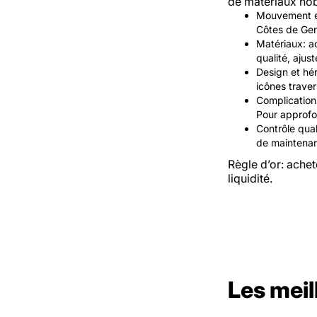
de matériaux nob
Mouvement et
Côtes de Genè
Matériaux: ac
qualité, ajus
Design et hér
icônes traver
Complications
Pour approfo
Contrôle qual
de maintena
Règle d’or: achet
liquidité.
Les meil