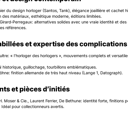
nier du design horloger (Santos, Tank), élégance joaillière et cachet h
n des matériaux, esthétique moderne, éditions limitées.
Girard‑Perregaux: alternatives solides avec une vraie identité et des
s références.
billées et expertise des complications
ltre: « l’horloger des horlogers », mouvements complets et versatil
 historique, guillochage, tourbillons emblématiques.
hne: finition allemande de très haut niveau (Lange 1, Datograph).
ts et pièces d’initiés
H. Moser & Cie., Laurent Ferrier, De Bethune: identité forte, finitions
. Idéal pour collectionneurs avertis.