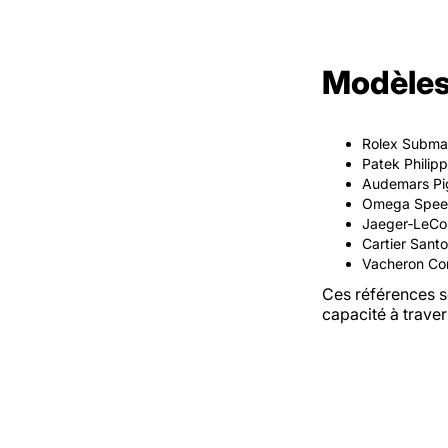
Modèles 
Rolex Submar
Patek Philipp
Audemars Pigu
Omega Speedm
Jaeger‑LeCou
Cartier Santo
Vacheron Con
Ces références so
capacité à trave