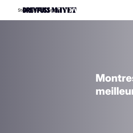
S
t
o
c
k
V
e
n
d
r
e
À
p
r
o
p
o
s
Montres
meille