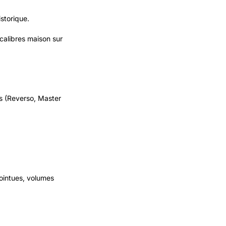
istorique.
 calibres maison sur
es (Reverso, Master
 pointues, volumes