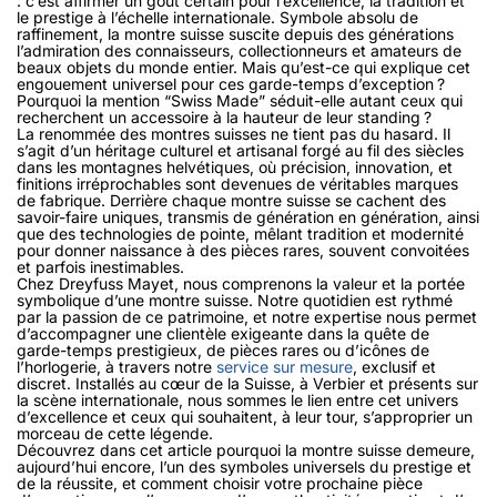
: c’est affirmer un goût certain pour l’excellence, la tradition et
le prestige à l’échelle internationale. Symbole absolu de
raffinement, la montre suisse suscite depuis des générations
l’admiration des connaisseurs, collectionneurs et amateurs de
beaux objets du monde entier. Mais qu’est-ce qui explique cet
engouement universel pour ces garde-temps d’exception ?
Pourquoi la mention “Swiss Made” séduit-elle autant ceux qui
recherchent un accessoire à la hauteur de leur standing ?
La renommée des montres suisses ne tient pas du hasard. Il
s’agit d’un héritage culturel et artisanal forgé au fil des siècles
dans les montagnes helvétiques, où précision, innovation, et
finitions irréprochables sont devenues de véritables marques
de fabrique. Derrière chaque montre suisse se cachent des
savoir-faire uniques, transmis de génération en génération, ainsi
que des technologies de pointe, mêlant tradition et modernité
pour donner naissance à des pièces rares, souvent convoitées
et parfois inestimables.
Chez Dreyfuss Mayet, nous comprenons la valeur et la portée
symbolique d’une montre suisse. Notre quotidien est rythmé
par la passion de ce patrimoine, et notre expertise nous permet
d’accompagner une clientèle exigeante dans la quête de
garde-temps prestigieux, de pièces rares ou d’icônes de
l’horlogerie, à travers notre
service sur mesure
, exclusif et
discret. Installés au cœur de la Suisse, à Verbier et présents sur
la scène internationale, nous sommes le lien entre cet univers
d’excellence et ceux qui souhaitent, à leur tour, s’approprier un
morceau de cette légende.
Découvrez dans cet article pourquoi la montre suisse demeure,
aujourd’hui encore, l’un des symboles universels du prestige et
de la réussite, et comment choisir votre prochaine pièce