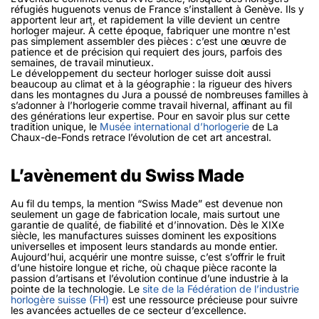
réfugiés huguenots venus de France s’installent à Genève. Ils y
apportent leur art, et rapidement la ville devient un centre
horloger majeur. À cette époque, fabriquer une montre n'est
pas simplement assembler des pièces : c’est une œuvre de
patience et de précision qui requiert des jours, parfois des
semaines, de travail minutieux.
Le développement du secteur horloger suisse doit aussi
beaucoup au climat et à la géographie : la rigueur des hivers
dans les montagnes du Jura a poussé de nombreuses familles à
s’adonner à l’horlogerie comme travail hivernal, affinant au fil
des générations leur expertise. Pour en savoir plus sur cette
tradition unique, le
Musée international d’horlogerie
de La
Chaux-de-Fonds retrace l’évolution de cet art ancestral.
L’avènement du Swiss Made
Au fil du temps, la mention
“Swiss Made”
est devenue non
seulement un gage de fabrication locale, mais surtout une
garantie de qualité, de fiabilité et d’innovation. Dès le XIXe
siècle, les manufactures suisses dominent les expositions
universelles et imposent leurs standards au monde entier.
Aujourd’hui, acquérir une montre suisse, c’est s’offrir le fruit
d’une histoire longue et riche, où chaque pièce raconte la
passion d’artisans et l’évolution continue d’une industrie à la
pointe de la technologie. Le
site de la Fédération de l’industrie
horlogère suisse (FH)
est une ressource précieuse pour suivre
les avancées actuelles de ce secteur d’excellence.