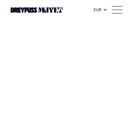
.watch-head_model { font-weight: 300; /* Texte en thin */ }
EUR