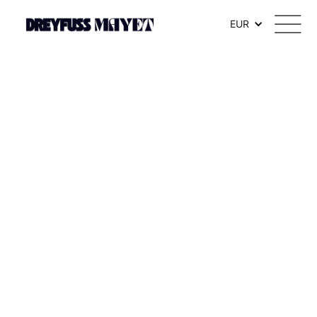
.watch-head_model { font-weight: 300; /* Texte en thin */ }
EUR