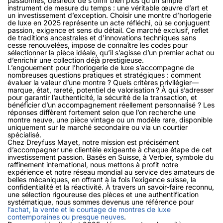
passionnés, désireux de s’offrir bien plus qu’un simple
instrument de mesure du temps : une véritable œuvre d’art et
un investissement d’exception. Choisir une montre d’horlogerie
de luxe en 2025 représente un acte réfléchi, où se conjuguent
passion, exigence et sens du détail. Ce marché exclusif, reflet
de traditions ancestrales et d’innovations techniques sans
cesse renouvelées, impose de connaître les codes pour
sélectionner la pièce idéale, qu’il s’agisse d’un premier achat ou
d’enrichir une collection déjà prestigieuse.
L’engouement pour l’horlogerie de luxe s’accompagne de
nombreuses questions pratiques et stratégiques : comment
évaluer la valeur d’une montre ? Quels critères privilégier—
marque, état, rareté, potentiel de valorisation ? À qui s’adresser
pour garantir l’authenticité, la sécurité de la transaction, et
bénéficier d’un accompagnement réellement personnalisé ? Les
réponses diffèrent fortement selon que l’on recherche une
montre neuve, une pièce vintage ou un modèle rare, disponible
uniquement sur le marché secondaire ou via un courtier
spécialisé.
Chez Dreyfuss Mayet, notre mission est précisément
d’accompagner une clientèle exigeante à chaque étape de cet
investissement passion. Basés en Suisse, à Verbier, symbole du
raffinement international, nous mettons à profit notre
expérience et notre réseau mondial au service des amateurs de
belles mécaniques, en offrant à la fois l’exigence suisse, la
confidentialité et la réactivité. À travers un savoir-faire reconnu,
une sélection rigoureuse des pièces et une authentification
systématique, nous sommes devenus une référence pour
l’achat, la vente et le courtage de montres de luxe
contemporaines ou presque neuves
.