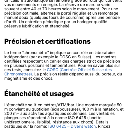
Un calibre automatique se remonte grâce au rotor qui convertit
vos mouvements en énergie. La réserve de marche varie
souvent entre 40 et 70 heures selon le mouvement. Pour une
précision optimale, alternez le porté régulier et un remontage
manuel doux (quelques tours de couronne) après une période
d’arrêt. Un entretien périodique par un horloger qualifié
préserve lubrification et étanchéité.
Précision et certifications
Le terme “chronomètre” implique un contrôle en laboratoire
indépendant (par exemple le COSC en Suisse). Les montres
certifiées respectent un cahier des charges strict de précision
en plusieurs positions et températures. Pour en savoir plus sur
ces tests, consultez le
COSC (Contrôle Officiel Suisse des
Chronomètres)
. La précision réelle dépend aussi du porteur, du
magnétisme et des chocs.
Étanchéité et usages
L’étanchéité se lit en mètres/ATM/bar. Une montre marquée 50
m convient au quotidien (éclaboussures), 100 m à la natation, et
200 m+ aux activités aquatiques soutenues. Les véritables
plongeuses répondent à la norme ISO 6425 (lunette
unidirectionnelle, lisibilité, résistance aux chocs). Détails
pratiques sur la norme:
ISO 6425 – Diver’s watch
. Rincez