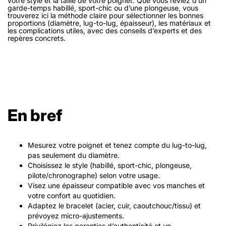
votre style et la taille de votre poignet. Que vous rêviez d’un
garde-temps habillé, sport-chic ou d’une plongeuse, vous
trouverez ici la méthode claire pour sélectionner les bonnes
proportions (diamètre, lug-to-lug, épaisseur), les matériaux et
les complications utiles, avec des conseils d’experts et des
repères concrets.
En bref
Mesurez votre poignet et tenez compte du lug-to-lug,
pas seulement du diamètre.
Choisissez le style (habillé, sport-chic, plongeuse,
pilote/chronographe) selon votre usage.
Visez une épaisseur compatible avec vos manches et
votre confort au quotidien.
Adaptez le bracelet (acier, cuir, caoutchouc/tissu) et
prévoyez micro-ajustements.
Privilégiez les garanties d’authenticité et un