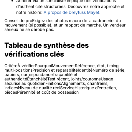
Acheter via un spécialiste implique des vérifications
d’authenticité structurées. Découvrez notre approche et
notre histoire:
À propos de Dreyfuss Mayet
.
Conseil de proExigez des photos macro de la cadranerie, du
mouvement (si possible), et un rapport de marche. Un vendeur
sérieux ne se dérobe pas.
Tableau de synthèse des
vérifications clés
CritèreÀ vérifierPourquoiMouvementRéférence, état, timing
multi-positionsPrécision et réparabilitéIdentitéNuméro de série,
papiers, correspondanceTraçabilité et
authenticitéÉtanchéitéTest récent, joints/couronneUsage
sécurisé au quotidienFinitionsAlignements, chanfreins,
indicesNiveau de qualité réelServiceHistorique d’entretien,
piècesPérennité et coût de possession