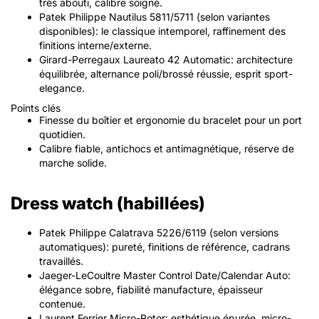
très abouti, calibre soigné.
Patek Philippe Nautilus 5811/5711 (selon variantes
disponibles): le classique intemporel, raffinement des
finitions interne/externe.
Girard-Perregaux Laureato 42 Automatic: architecture
équilibrée, alternance poli/brossé réussie, esprit sport-
elegance.
Points clés
Finesse du boîtier et ergonomie du bracelet pour un port
quotidien.
Calibre fiable, antichocs et antimagnétique, réserve de
marche solide.
Dress watch (habillées)
Patek Philippe Calatrava 5226/6119 (selon versions
automatiques): pureté, finitions de référence, cadrans
travaillés.
Jaeger-LeCoultre Master Control Date/Calendar Auto:
élégance sobre, fiabilité manufacture, épaisseur
contenue.
Laurent Ferrier Micro-Rotor: esthétique épurée, micro-