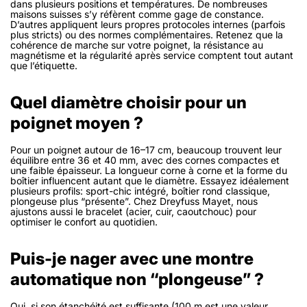
dans plusieurs positions et températures. De nombreuses
maisons suisses s’y réfèrent comme gage de constance.
D’autres appliquent leurs propres protocoles internes (parfois
plus stricts) ou des normes complémentaires. Retenez que la
cohérence de marche sur votre poignet, la résistance au
magnétisme et la régularité après service comptent tout autant
que l’étiquette.
Quel diamètre choisir pour un
poignet moyen ?
Pour un poignet autour de 16–17 cm, beaucoup trouvent leur
équilibre entre 36 et 40 mm, avec des cornes compactes et
une faible épaisseur. La longueur corne à corne et la forme du
boîtier influencent autant que le diamètre. Essayez idéalement
plusieurs profils: sport-chic intégré, boîtier rond classique,
plongeuse plus “présente”. Chez Dreyfuss Mayet, nous
ajustons aussi le bracelet (acier, cuir, caoutchouc) pour
optimiser le confort au quotidien.
Puis-je nager avec une montre
automatique non “plongeuse” ?
Oui, si son étanchéité est suffisante (100 m est une valeur