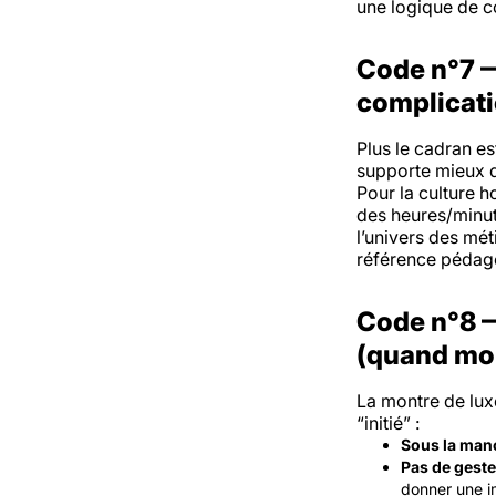
une logique de col
Code n°7 — 
complicat
Plus le cadran es
supporte mieux d
Pour la culture 
des heures/minut
l’univers des mét
référence pédago
Code n°8 —
(quand mon
La montre de lux
“initié” :
Sous la man
Pas de geste
donner une i