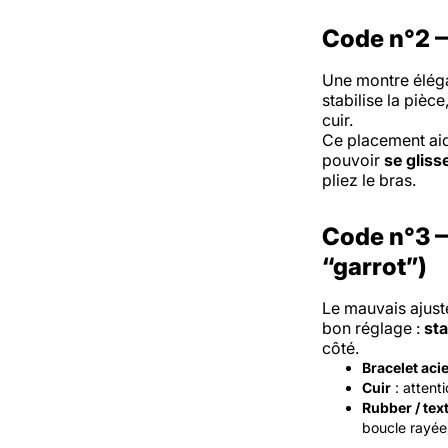
Code n°2 —
Une montre élég
stabilise la pièce
cuir.
Ce placement aid
pouvoir
se gliss
pliez le bras.
Code n°3 — 
“garrot”)
Le mauvais ajust
bon réglage :
sta
côté.
Bracelet aci
Cuir
: attenti
Rubber / text
boucle rayée