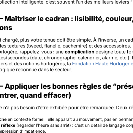
lection intelligente, c’est souvent l’un des meilleurs leviers “
Maîtriser le cadran : lisibilité, couleur
ions
t chargé, plus votre tenue doit être simple. À l’inverse, un ca
es textures (tweed, flanelle, cachemire) et des accessoires.
horlogère, rappelez-vous : une
complication
désigne toute fo
es/secondes (date, chronographe, calendrier, alarme, etc.). 
iers et des notions horlogères, la
Fondation Haute Horlogeri
gique reconnue dans le secteur.
 Appliquer les bonnes règles de “pré
trer, quand effacer)
e n’a pas besoin d’être exhibée pour être remarquée. Deux ré
che
en contexte formel : elle apparaît au mouvement, pas en perma
 réflexe
(regarder l’heure sans arrêt) : c’est un détail de langage cor
mpression d’impatience.