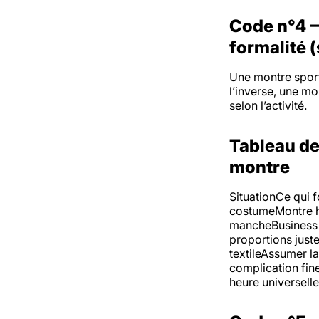
Code n°4 —
formalité 
Une montre sport
l’inverse, une mo
selon l’activité.
Tableau de
montre
SituationCe qui f
costumeMontre ha
mancheBusiness c
proportions juste
textileAssumer l
complication fin
heure universelle