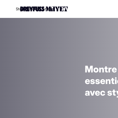
S
t
o
c
k
V
e
n
d
r
e
À
p
r
o
p
o
s
Montre 
essenti
avec st