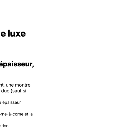
e luxe
épaisseur,
nt, une montre
rdue (sauf si
e épaisseur
orne-à-corne
et la
ption.