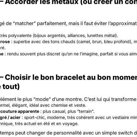
 Accorder les métaux (ou créer un con
gé de “matcher” parfaitement, mais il faut éviter l’approxima
très polyvalente (bijoux argentés, alliances, lunettes métal).
 rose
: superbe avec des tons chauds (camel, brun, bleu profond),
ré.
ne
: rendu souvent plus discret qu’on ne l’imagine, parfait si vous aim
 Choisir le bon bracelet au bon moment
 tout)
’élément le plus “mode” d’une montre. C’est lui qui transforme l
ormel, élégant, idéal avec chemise et veste.
/ couture apparente
: plus casual, plus “terrain”.
gré / acier
: sport-chic, moderne, très cohérent avec un vestiaire min
hnique, très actuel en été et en voyage.
emps peut changer de personnalité avec un simple switch d