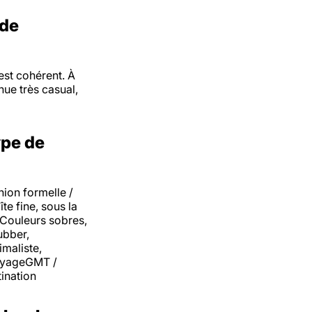
 de
est cohérent. À
nue très casual,
ype de
nion formelle /
e fine, sous la
rCouleurs sobres,
ubber,
maliste,
VoyageGMT /
tination