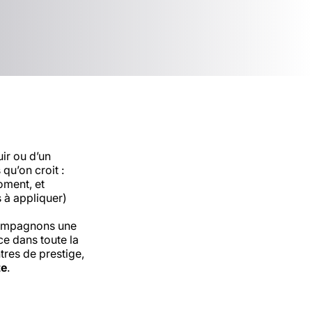
uir ou d’un
qu’on croit :
oment, et
s à appliquer)
ccompagnons une
ce dans toute la
tres de prestige,
te
.