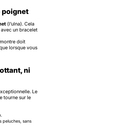
e poignet
net
(l’ulna). Cela
ut avec un bracelet
 montre doit
 que lorsque vous
ottant, ni
xceptionnelle. Le
e tourne sur le
e.
s peluches, sans