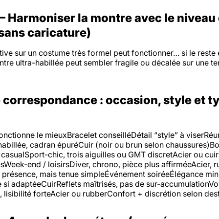
 Harmoniser la montre avec le niveau
(sans caricature)
ive sur un costume très formel peut fonctionner… si le reste 
ntre ultra-habillée peut sembler fragile ou décalée sur une te
 correspondance : occasion, style et t
onctionne le mieuxBracelet conseilléDétail “style” à viserRéu
billée, cadran épuréCuir (noir ou brun selon chaussures)Boît
asualSport-chic, trois aiguilles ou GMT discretAcier ou cui
sWeek-end / loisirsDiver, chrono, pièce plus affirméeAcier, r
a présence, mais tenue simpleÉvénement soiréeÉlégance mini
e si adaptéeCuirReflets maîtrisés, pas de sur-accumulation
, lisibilité forteAcier ou rubberConfort + discrétion selon des