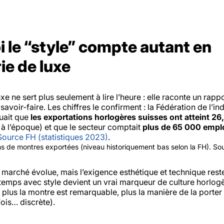
 le “style” compte autant en
ie de luxe
e ne sert plus seulement à lire l’heure : elle raconte un rappo
savoir-faire. Les chiffres le confirment : la Fédération de l’in
quait que
les exportations horlogères suisses ont atteint 26
à l’époque) et que le secteur comptait
plus de 65 000 empl
Source FH (statistiques 2023)
.
ons de montres exportées (niveau historiquement bas selon la FH). So
e marché évolue, mais l’exigence esthétique et technique reste,
temps avec style devient un vrai marqueur de culture horlogè
plus la montre est remarquable, plus la manière de la porter 
fois… discrète).