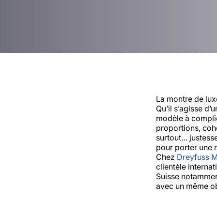
La montre de lux
Qu’il s’agisse d’
modèle à complica
proportions, coh
surtout… justesse
pour porter une 
Chez
Dreyfuss 
clientèle interna
Suisse notamment
avec un même obj