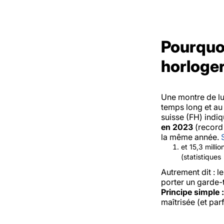
Pourquoi
horloger
Une montre de lux
temps long et au 
suisse (FH) indi
en 2023
(record 
la même année.
et 15,3 milli
(statistiques
Autrement dit : l
porter un garde-
Principe simple :
maîtrisée (et par