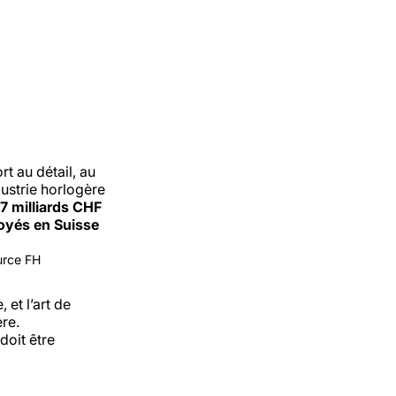
rt au détail, au
dustrie horlogère
,7 milliards CHF
oyés en Suisse
urce FH
 et l’art de
re.
doit être