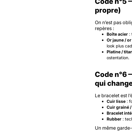
Code n°5 —
propre)
On n’est pas obli
repères :
Boîte acier
: 
Or jaune / or
look plus cad
Platine / tita
ostentation.
Code n°6 —
qui change
Le bracelet est l
Cuir lisse
: f
Cuir grainé 
Bracelet inté
Rubber
: tec
Un même garde-t