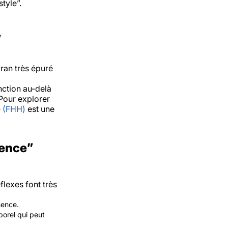
style”.
,
dran très épuré
nction au-delà
Pour explorer
e (FHH)
est une
sence”
flexes font très
nence.
porel qui peut