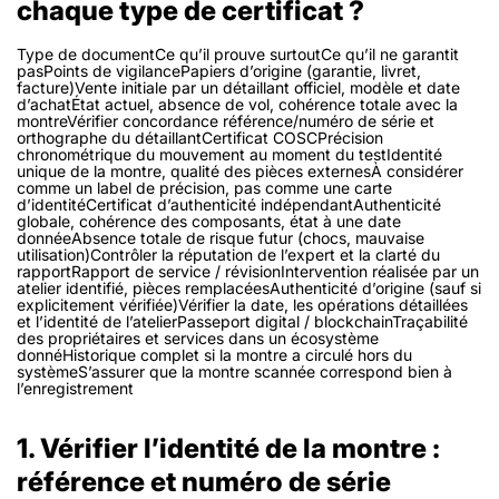
chaque type de certificat ?
Type de documentCe qu’il prouve surtoutCe qu’il ne garantit
pasPoints de vigilancePapiers d’origine (garantie, livret,
facture)Vente initiale par un détaillant officiel, modèle et date
d’achatÉtat actuel, absence de vol, cohérence totale avec la
montreVérifier concordance référence/numéro de série et
orthographe du détaillantCertificat COSCPrécision
chronométrique du mouvement au moment du testIdentité
unique de la montre, qualité des pièces externesÀ considérer
comme un label de précision, pas comme une carte
d’identitéCertificat d’authenticité indépendantAuthenticité
globale, cohérence des composants, état à une date
donnéeAbsence totale de risque futur (chocs, mauvaise
utilisation)Contrôler la réputation de l’expert et la clarté du
rapportRapport de service / révisionIntervention réalisée par un
atelier identifié, pièces remplacéesAuthenticité d’origine (sauf si
explicitement vérifiée)Vérifier la date, les opérations détaillées
et l’identité de l’atelierPasseport digital / blockchainTraçabilité
des propriétaires et services dans un écosystème
donnéHistorique complet si la montre a circulé hors du
systèmeS’assurer que la montre scannée correspond bien à
l’enregistrement
1. Vérifier l’identité de la montre :
référence et numéro de série