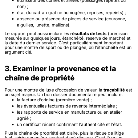
épaisseur des cornes et arêtes (polissages répétés ou
non) ;
état du cadran (patine homogène, reprises, repeints) ;
absence ou présence de pièces de service (couronne,
aiguilles, lunette, maillons).
Le rapport peut aussi inclure les
résultats de tests
(précision
mesurée sur quelques jours, étanchéité, réserve de marche) et
la date du dernier service. C’est particulièrement important
pour une montre de sport ou de plongée, où l’étanchéité est un
argument clé.
3. Examiner la provenance et la
chaîne de propriété
Pour une montre de luxe d’occasion de valeur, la
traçabilité
est
un sujet majeur. Un bon dossier documentaire peut inclure :
la facture d’origine (première vente) ;
les éventuelles factures de revente intermédiaire ;
les rapports de service en manufacture ou en atelier
agréé ;
un certificat récent confirmant l’authenticité et l’état.
Plus la chaîne de propriété est claire, plus le risque de litige
(vol, saisie douanière, contestation) diminue. C’est là qu’un